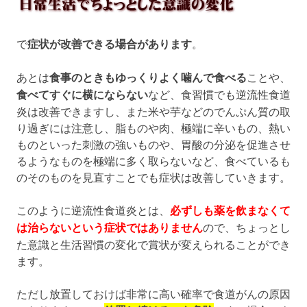
で
症状が改善できる場合があります
。
あとは
食事のときもゆっくりよく噛んで食べる
ことや、
食べてすぐに横にならない
など、食習慣でも逆流性食道
炎は改善できますし、また米や芋などのでんぷん質の取
り過ぎには注意し、脂ものや肉、極端に辛いもの、熱い
ものといった刺激の強いものや、胃酸の分泌を促進させ
るようなものを極端に多く取らないなど、食べているも
のそのものを見直すことでも症状は改善していきます。
このように逆流性食道炎とは、
必ずしも薬を飲まなくて
は治らないという症状ではありません
ので、ちょっとし
た意識と生活習慣の変化で賞状が変えられることができ
ます。
ただし放置しておけば非常に高い確率で食道がんの原因