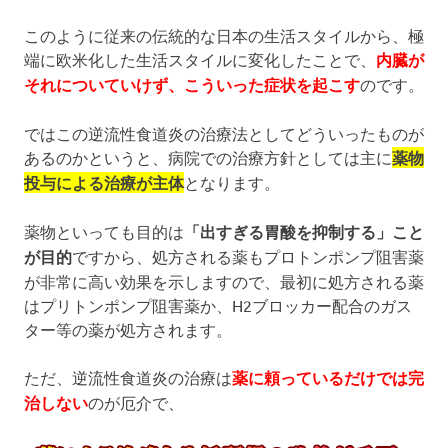
このように従来の伝統的な日本の生活スタイルから、極
端に欧米化した生活スタイルに変化したことで、
内臓が
それについていけず、こういった症状を起こす
のです。
ではこの逆流性食道炎の治療法としてどういったものが
あるのかというと、病院での治療方針としては主に
薬物
投与による治療が主体
となります。
薬物といっても目的は
「出すぎる胃酸を抑制する」こと
が目的
ですから、処方される薬もプロトンポンプ阻害薬
が非常に高い効果を示しますので、最初に処方される薬
はプリトンポンプ阻害薬か、H2ブロッカー配合のガス
ター等の薬が処方されます。
ただ、逆流性食道炎の治療は
薬に頼っているだけでは完
治しない
のが厄介で、