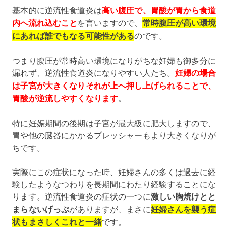
基本的に逆流性食道炎は
高い腹圧で、胃酸が胃から食道
内へ流れ込むこと
を言いますので、
常時腹圧が高い環境
にあれば誰でもなる可能性がある
のです。
つまり腹圧が常時高い環境になりがちな妊婦も御多分に
漏れず、逆流性食道炎になりやすい人たち。
妊婦の場合
は子宮が大きくなりそれが上へ押し上げられることで、
胃酸が逆流しやすくなります
。
特に妊娠期間の後期は子宮が最大級に肥大しますので、
胃や他の臓器にかかるプレッシャーもより大きくなりが
ちです。
実際にこの症状になった時、妊婦さんの多くは過去に経
験したようなつわりを長期間にわたり経験することにな
ります。逆流性食道炎の症状の一つに
激しい胸焼けとと
まらないげっぷ
がありますが、まさに
妊婦さんを襲う症
状もまさしくこれと一緒
です。