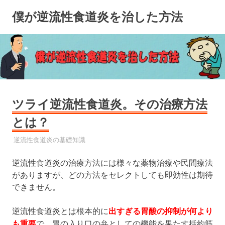
コ
僕が逆流性食道炎を治した方法
ン
テ
ン
ツ
へ
ス
キ
ツライ逆流性食道炎。その治療方法
ッ
プ
とは？
2022年12月1日
YYYPRO
逆流性食道炎の基礎知識
逆流性食道炎の治療方法には様々な薬物治療や民間療法
がありますが、どの方法をセレクトしても即効性は期待
できません。
逆流性食道炎とは根本的に
出すぎる胃酸の抑制が何より
も重要
で、胃の入り口の弁としての機能を果たす括約筋