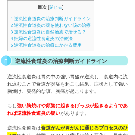
目次
[
閉じる
]
1
逆流性食道炎の治療判断ガイドライン
2
逆流性食道炎の薬を使わない咳の治療
3
逆流性食道炎は自然治癒で治せる？
4
妊婦の逆流性食道炎の治療法
5
逆流性食道炎の治療にかかる費用
逆流性食道炎の治療判断ガイドライン
逆流性食道炎は胃の中の強い胃酸が逆流し、食道内に流
れ込むことで食道が炎症を起こし結果、症状として強い
胸焼け、突発的な咳、胸痛が起こります。
もし
強い胸焼けや頻繁に起きるげっぷが起きるようであ
れば逆流性食道炎の疑い
があります。
逆流性食道炎は
食道がんが胃がんに通じるプロセスのひ
であり、放置しておくと症状は益々悪化し、最終的