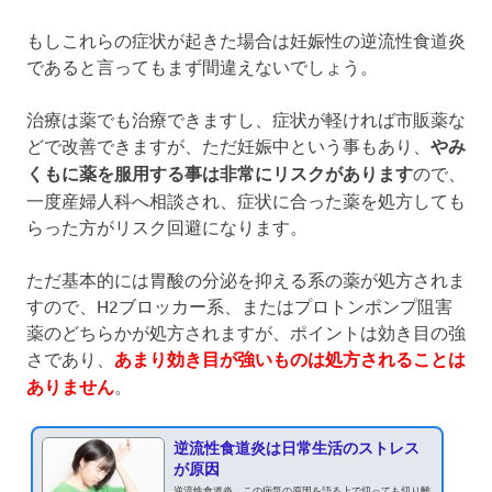
もしこれらの症状が起きた場合は妊娠性の逆流性食道炎
であると言ってもまず間違えないでしょう。
治療は薬でも治療できますし、症状が軽ければ市販薬な
どで改善できますが、ただ妊娠中という事もあり、
やみ
くもに薬を服用する事は非常にリスクがあります
ので、
一度産婦人科へ相談され、症状に合った薬を処方しても
らった方がリスク回避になります。
ただ基本的には胃酸の分泌を抑える系の薬が処方されま
すので、H2ブロッカー系、またはプロトンポンプ阻害
薬のどちらかが処方されますが、ポイントは効き目の強
さであり、
あまり効き目が強いものは処方されることは
ありません
。
逆流性食道炎は日常生活のストレス
が原因
逆流性食道炎。この病気の原因を語る上で切っても切り離