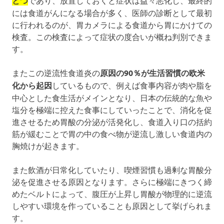
とつ
には食道がんになる場合が多く、医師の診断として最初
に行われるのが、胃カメラによる食道から胃にかけての
検査。この検査によって症状の度合いが概ね判別できま
す。
またこの逆流性食道炎の
原因の90％が生活習慣の欧米
化から起因
しているもので、例えば食事内容が肉や脂を
中心とした食生活がメインとなり、日本の伝統的な魚や
塩分を極端に控えた食事にしていったことで、消化を促
進させるため胃酸の分泌が活発化し、食道入り口の括約
筋が緩むことで胃の中の食べ物が逆流し激しい食道内の
胸焼けが起きます。
また飲酒が日常化していたり、喫煙習慣も過剰な胃酸分
泌を促進させる原因となります。さらに極端にきつく締
めたベルトによって、腹圧が上昇し胃酸が物理的に逆流
しやすい環境を作っていることも原因として挙げられま
す。