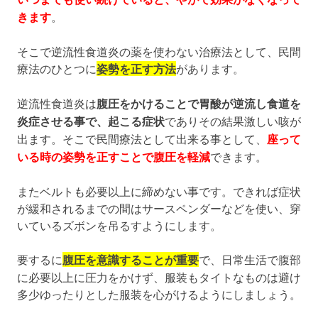
きます
。
そこで逆流性食道炎の薬を使わない治療法として、民間
療法のひとつに
姿勢を正す方法
があります。
逆流性食道炎は
腹圧をかけることで胃酸が逆流し食道を
炎症させる事で、起こる症状
でありその結果激しい咳が
出ます。そこで民間療法として出来る事として、
座って
いる時の姿勢を正すことで腹圧を軽減
できます。
またベルトも必要以上に締めない事です。できれば症状
が緩和されるまでの間はサースペンダーなどを使い、穿
いているズボンを吊るすようにします。
要するに
腹圧を意識することが重要
で、日常生活で腹部
に必要以上に圧力をかけず、服装もタイトなものは避け
多少ゆったりとした服装を心がけるようにしましょう。