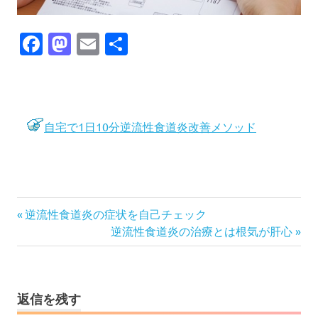
Facebook
Mastodon
Email
共
有
自宅で1日10分逆流性食道炎改善メソッド
投
前
逆流性食道炎の症状を自己チェック
の
次
逆流性食道炎の治療とは根気が肝心
稿
記
の
ナ
事:
記
ビ
事:
ゲ
返信を残す
ー