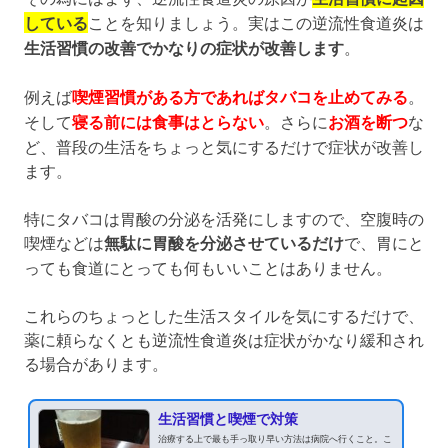
している
ことを知りましょう。実はこの逆流性食道炎は
生活習慣の改善でかなりの症状が改善します
。
例えば
喫煙習慣がある方であればタバコを止めてみる
。
そして
寝る前には食事はとらない
。さらに
お酒を断つ
な
ど、普段の生活をちょっと気にするだけで症状が改善し
ます。
特にタバコは胃酸の分泌を活発にしますので、空腹時の
喫煙などは
無駄に胃酸を分泌させているだけ
で、胃にと
っても食道にとっても何もいいことはありません。
これらのちょっとした生活スタイルを気にするだけで、
薬に頼らなくとも逆流性食道炎は症状がかなり緩和され
る場合があります。
生活習慣と喫煙で対策
治療する上で最も手っ取り早い方法は病院へ行くこと。こ